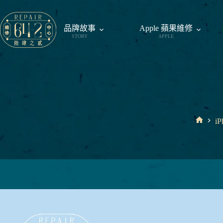
跳
至
品牌故事
Apple 蘋果維修
主
STORY
APPLE
要
內
容
i
首
頁