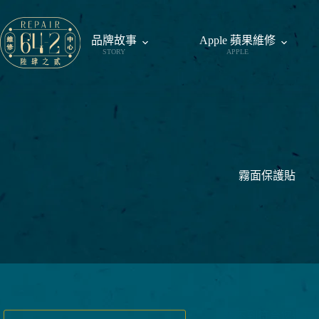
跳
至
品牌故事
Apple 蘋果維修
主
STORY
APPLE
要
內
容
霧面保護貼
找不到符合您選擇