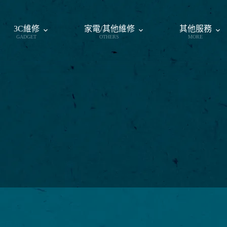
3C維修
家電/其他維修
其他服務
GADGET
OTHERS
MORE
的商品