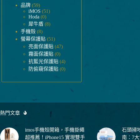
59
品牌
59
個
51
iMOS
51
0
Hoda
0
產
個
8
個
犀牛盾
8
品
產
個
8
產
手機殼
8
品
個
產
51
品
螢幕保護貼
51
產
品
個
47
亮面保護貼
47
品
產
個
0
霧面保護貼
0
品
個
產
4
抗藍光保護貼
4
產
品
個
0
防偷窺保護貼
0
品
產
個
品
產
品
熱門文章
imos手機殼開箱，手機掛繩
石頭掃
超推薦！iPhone15 實現雙手
南：7