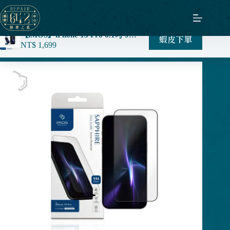
跳
至
主
【iMOS】iPhone 15 Pro 6.1吋 9M 滿版黑邊玻璃螢幕保護貼 Sapphire Gaming Glass 人造藍寶石
蝦皮下單
要
NT$
1,699
內
容