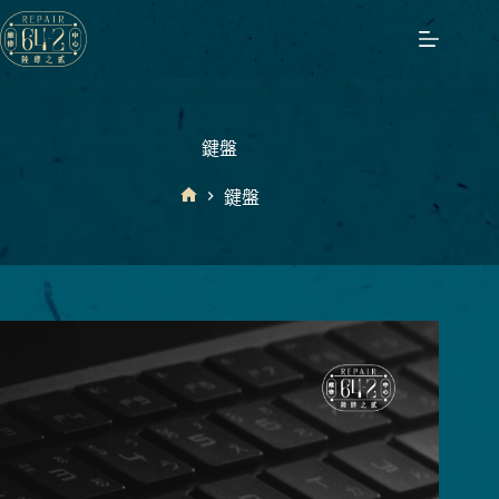
跳
至
主
要
內
容
鍵盤
鍵盤
首
頁