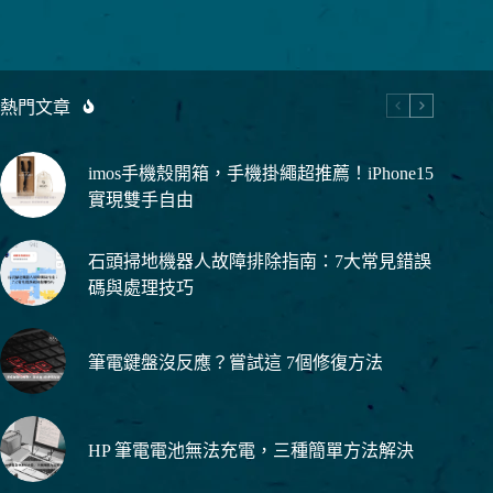
電
鍵
盤
沒
反
熱門文章
應？
嘗
試
imos手機殼開箱，手機掛繩超推薦！iPhone15
這
實現雙手自由
7
個
修
石頭掃地機器人故障排除指南：7大常見錯誤
復
碼與處理技巧
方
法
筆電鍵盤沒反應？嘗試這 7個修復方法
HP 筆電電池無法充電，三種簡單方法解決