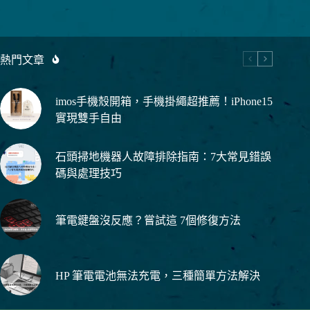
讀
不
到
怎
熱門文章
麼
辦？
常
imos手機殼開箱，手機掛繩超推薦！iPhone15
見
實現雙手自由
問
題
Q&A
石頭掃地機器人故障排除指南：7大常見錯誤
碼與處理技巧
筆電鍵盤沒反應？嘗試這 7個修復方法
HP 筆電電池無法充電，三種簡單方法解決