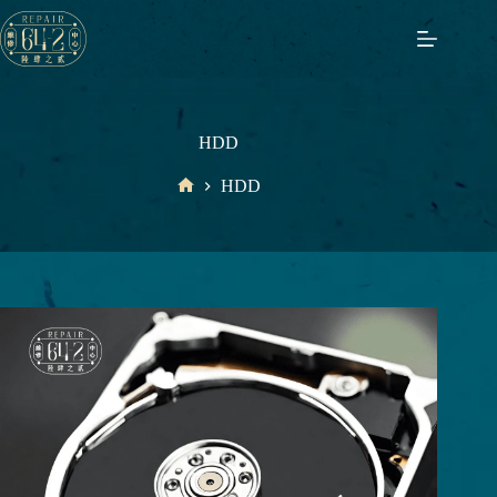
跳
至
主
要
內
HDD
容
HDD
首
頁