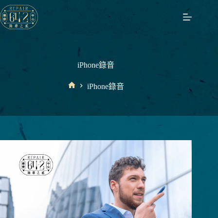
跳
至
主
要
內
容
iPhone錄音
iPhone錄音
首
頁