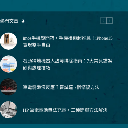
充
分
利
用
熱門文章
iPhone
錄
音，
imos手機殼開箱，手機掛繩超推薦！iPhone15
語
實現雙手自由
音
備
忘
石頭掃地機器人故障排除指南：7大常見錯誤
錄
碼與處理技巧
的
全
面
筆電鍵盤沒反應？嘗試這 7個修復方法
指
南
HP 筆電電池無法充電，三種簡單方法解決