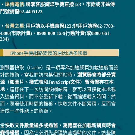
・
遠傳電信
:聯繫客服請您手機直撥123，市話或非遠傳
門號請撥02-4495123
・
台灣之星
:用戶請以手機直撥123;非用戶請撥02-7703-
4300(市話計費)、0908-000-123(行動計費)或0800-661-
234)
iPhone手機網路變慢的原因:過多快取
瀏覽器快取（Cache）是一項專為加速網頁加載速度而設
計的技術。當我們訪問某個網站時，
瀏覽器會將部分資
源（如圖片、樣式表和JavaScript文件）暫時儲存在本
地
，這樣在下一次訪問該網站時，就可以直接從本地載
入這些資料，而不必重新下載，從而縮短載入時間。然
而，隨著使用時間的推移，快取文件不斷累積，反而會
造成一些性能上的瓶頸。
當
快取文件數量過多或過舊，瀏覽器在加載新網頁時會
變得緩慢
，因為它必須先處理這些過時的文件。這些陳