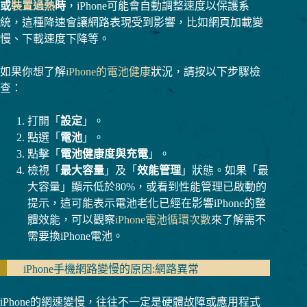
或
裝置過熱
時
，iPhone可能會自動調整速度以保護系
統，這種降速會讓網路表現受到影響，比如網頁加載變
慢、下載速度下降等。
如果你想了解
iPhone的電池健康
狀況，請按以下步驟檢
查：
打開「
設定
」。
點選「
電池
」。
點擊「
電池健康度與充電
」。
檢視「
最大容量
」及「
效能管理
」狀態。如果「最
大容量」顯示低於80%，或看到性能管理已啟動的
提示，這可能表示電池老化已經在影響iPhone的整
體效能，可以觀察
iPhone電池循環次數
來了解需不
需要換iPhone電池。
iPhone手機網路變慢的原因:網路異常
iPhone的網速變慢，往往不一定是硬體故障或應用程式