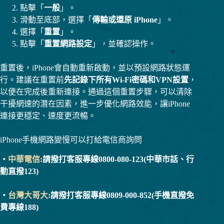
點擊「
一般
」。
滑動至底部，選擇「
傳輸或還原 iPhone
」。
選擇「
重置
」。
點擊「
重置網路設定
」，並確認操作。
重置後，iPhone會自動重新啟動，並以預設網路狀態運
行。建議在重置前
先記錄下所有Wi-Fi密碼和VPN設置
，
以便在完成後重新連接。通過這個重置步驟，可以清除
干擾網速的潛在因素，進一步優化網路效能，讓iPhone
連接更穩定、速度更流暢。
iPhone手機網路變慢可以打給電信商詢問
・
中華電信
:請撥打客服專線0800-080-123(中華市話、行
動直撥123)
・
台灣大哥大
:請撥打客服專線0809-000-852(手機直撥免
費專線188)