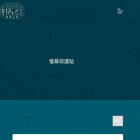
跳
至
主
要
內
容
螢幕保護貼