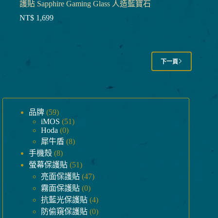
護貼 Sapphire Gaming Glass 人造藍寶石
NT$
1,699
下一頁
59
品牌
59
個
51
iMOS
51
0
Hoda
0
產
個
8
個
犀牛盾
8
品
產
個
8
產
手機殼
8
品
個
產
51
品
螢幕保護貼
51
產
品
個
47
亮面保護貼
47
品
產
個
0
霧面保護貼
0
品
個
產
4
抗藍光保護貼
4
產
品
個
0
防偷窺保護貼
0