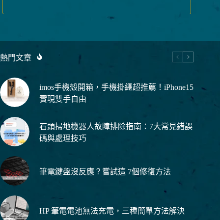
品
產
個
品
產
品
熱門文章
imos手機殼開箱，手機掛繩超推薦！iPhone15
實現雙手自由
石頭掃地機器人故障排除指南：7大常見錯誤
碼與處理技巧
筆電鍵盤沒反應？嘗試這 7個修復方法
HP 筆電電池無法充電，三種簡單方法解決