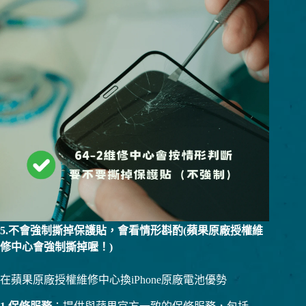
5.不會強制撕掉保護貼，會看情形斟酌(蘋果原廠授權維
修中心會強制撕掉喔！)
在蘋果原廠授權維修中心換iPhone原廠電池優勢