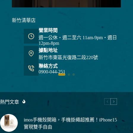
新竹清華店
營業時間
週一公休・週二至六 11am-9pm・週日
12pm-8pm
據點地址
新竹市東區光復路二段220號
聯絡方式
0900-044-251
熱門文章
imos手機殼開箱，手機掛繩超推薦！iPhone15
實現雙手自由