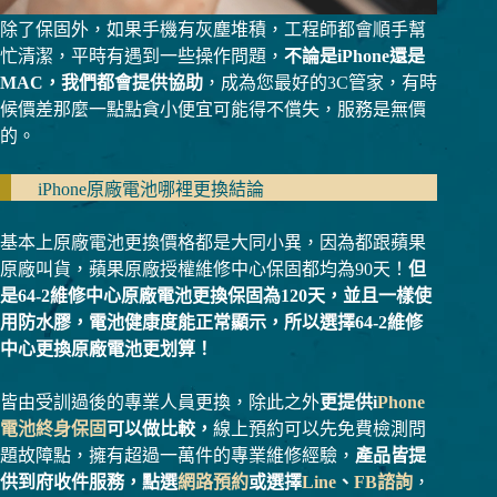
除了保固外，如果手機有灰塵堆積，工程師都會順手幫
忙清潔，平時有遇到一些操作問題，
不論是iPhone還是
MAC，我們都會提供協助
，成為您最好的3C管家，有時
候價差那麼一點點貪小便宜可能得不償失，服務是無價
的。
iPhone原廠電池哪裡更換結論
基本上原廠電池更換價格都是大同小異，因為都跟蘋果
原廠叫貨，蘋果原廠授權維修中心保固都均為90天！
但
是64-2維修中心原廠電池更換保固為120天，並且一樣使
用防水膠，電池健康度能正常顯示，所以選擇64-2維修
中心更換原廠電池更划算！
皆由受訓過後的專業人員更換，除此之外
更提供i
Phone
電池終身保固
可以做比較，
線上預約可以先免費檢測問
題故障點，擁有超過一萬件的專業維修經驗，
產品皆提
供到府收件服務，點選
網路預約
或選擇
Line
、
FB諮詢
，